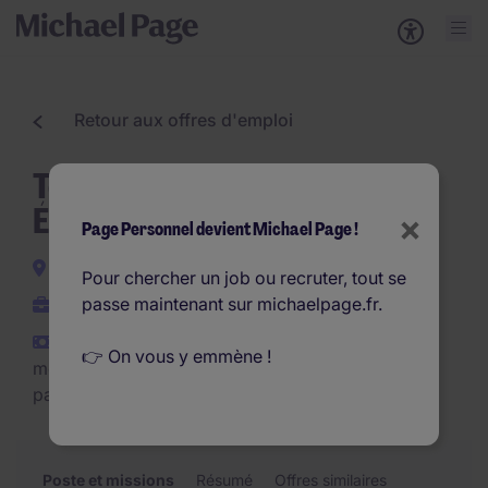
Retour aux offres d'emploi
Technicien de Maintenance
Équipements Eau H/F
×
Page Personnel devient Michael Page !
Avignon
Pour chercher un job ou recruter, tout se
passe maintenant sur michaelpage.fr.
CDD
€2.000 - €2.500 par
👉 On vous y emmène !
mois (€24.000 - €30.000
par an)
Poste et missions
Résumé
Offres similaires