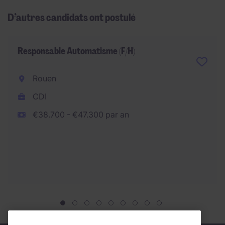
D’autres candidats ont postulé
Responsable Automatisme (F/H)
Rouen
CDI
€38.700 - €47.300 par an