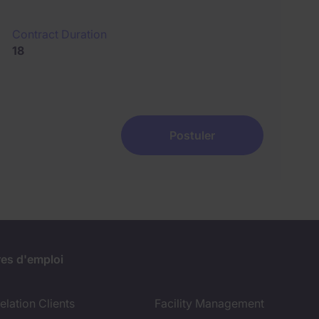
Contract Duration
18
Postuler
res d'emploi
lation Clients
Facility Management