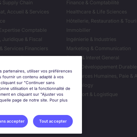
& Supply Chain
Finance & Comptabilité
at, Accueil & Services
Healthcare & Life Sciences
ce
Hôtellerie, Restauration & Tour
 Expertise Comptable
Immobilier
 Juridique & Fiscal
Ingénierie & Industries
& Services Financiers
Marketing & Communication
 de conseil
Public & Interet General
cial
RSE & Développement Durable
s partenaires, utiliser vos préférences
ction
Ressources Humaines, Paie & 
s fournir un contenu adapté à vos
n cliquant sur "Continuer sans
ts
Technology
nne utilisation et la fonctionnalité de
ution & Commerce
Transport & Logistique
ment en cliquant sur "Ajuster vos
uelle page de notre site. Pour plus
ter vos préférences
ans accepter
Tout accepter