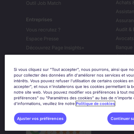
Achats 
Outil Job Match
Assistan
Entreprises
Assuran
Audit &
Vous recrutez ?
Avocats,
Espace Presse
Banque 
Découvrez Page Insights+
Cabinet
Contact
Commer
Si vous cliquez sur "Tout accepter", nous pourrons, ainsi que no
Nos bureaux en France
Constru
pour collecter des données afin d'améliorer nos services et vou
intérêts. Vous pouvez refuser l'utilisation de certains cookies e
Nous contacter
Dirigean
accepter", et nous n'installerons que les cookies permettant la bo
Nous rejoindre
Distrib
notre site web. Vous pouvez modifier vos préférences à tout mo
préférences" ou "Paramètres des cookies" au bas de n'importe q
d'informations, veuillez lire notre
Politique de cookies
Les avis Google
Ajus
Ajuster vos préférences
Continuer s
Google Rating
4.2