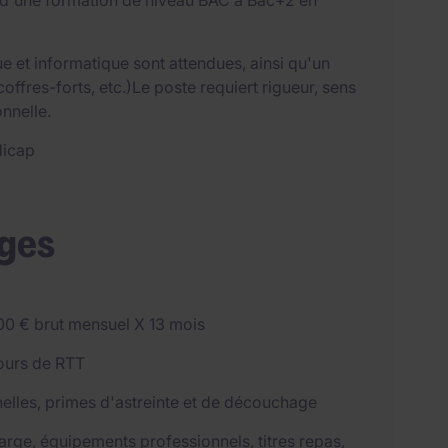
 d'une formation de niveau BAC à Bac+2 en
 et informatique sont attendues, ainsi qu'un
offres-forts, etc.)Le poste requiert rigueur, sens
onnelle.
dicap
ages
600 € brut mensuel X 13 mois
jours de RTT
nnelles, primes d'astreinte et de découchage
harge, équipements professionnels, titres repas,