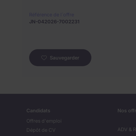
Référence de l´offre
JN-042026-7002231
Sauvegarder
Candidats
Nos off
Offres d'emploi
ADV & Re
Dépôt de CV