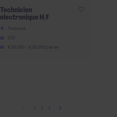
Technicien
électronique H/F
Techni
électr
Toulouse
CDI
Toulo
€30.000 - €35.000 par an
CDD
€24.00
1
Showing
2
3
items