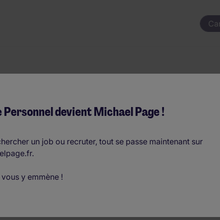
Ca
ûreté électroniqu
 Personnel devient Michael Page !
 par mois (€24.000 - €31.200 par an)
hercher un job ou recruter, tout se passe maintenant sur
elpage.fr.
D
 vous y emmène !
o
de sécurité.