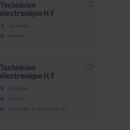
Technicien
Techni
électronique H/F
Bordea
Toulouse
Borde
Interim
CDI
€26.00
Technicien
électronique H/F
Conduc
CMS 2*
Toulouse
Interim
Pont-
€30.000 - €35.000 par an
CDD
€27.00