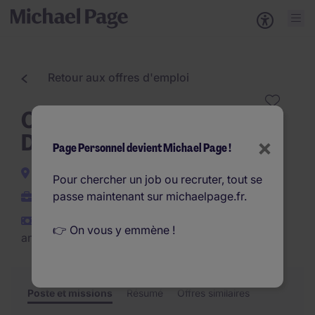
Retour aux offres d'emploi
Opérateur Machine de
Découpe H/F
×
Page Personnel devient Michael Page !
Bondoufle
Pour chercher un job ou recruter, tout se
passe maintenant sur michaelpage.fr.
Interim
€24.000 - €28.000 par
👉 On vous y emmène !
an
Poste et missions
Résumé
Offres similaires