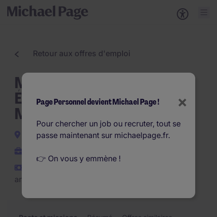
Retour aux offres d'emploi
Monteur Câbleur
Électrotechnique et
×
Page Personnel devient Michael Page !
Mécanique H/F
Pour chercher un job ou recruter, tout se
Dourdan
passe maintenant sur michaelpage.fr.
CDI
👉 On vous y emmène !
€24.000 - €26.000 par
an