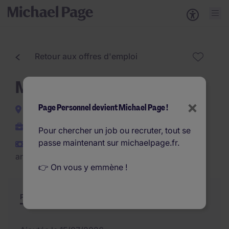
Retour aux offres d'emploi
Métrologue H/F
×
Page Personnel devient Michael Page !
Saint-Michel-sur-Orge
CDI
Pour chercher un job ou recruter, tout se
passe maintenant sur michaelpage.fr.
€31.200 - €38.400 par
an
👉 On vous y emmène !
Poste et missions
Résumé
Offres similaires