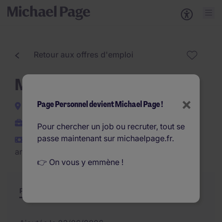
Retour aux offres d'emploi
Mécanicien TP (H/F)
×
Page Personnel devient Michael Page !
Saint-Quentin-en-Yvelines
CDI
Pour chercher un job ou recruter, tout se
passe maintenant sur michaelpage.fr.
€26.000 - €35.000 par
an
👉 On vous y emmène !
Poste et missions
Résumé
Offres similaires