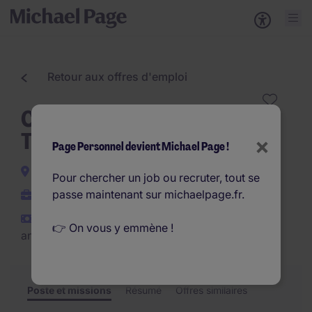
Retour aux offres d'emploi
Chef·fe de Projet Bâtiment
TCE - Montaigu (85)
×
Page Personnel devient Michael Page !
Montaigu
Pour chercher un job ou recruter, tout se
passe maintenant sur michaelpage.fr.
CDI
€45.000 - €50.000 par
👉 On vous y emmène !
an
Poste et missions
Résumé
Offres similaires