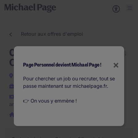
Retour aux offres d'emploi
Conducteur de travaux Gros
Oeuvre Rennes (F/H)
×
Page Personnel devient Michael Page !
Rennes
Pour chercher un job ou recruter, tout se
passe maintenant sur michaelpage.fr.
CDI
€38.000 - €45.000 par
👉 On vous y emmène !
an
Télétravail possible