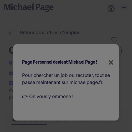
Retour aux offres d'emploi
Comptable fournisseurs (F/H)
×
Page Personnel devient Michael Page !
Sartrouville
Interim
Pour chercher un job ou recruter, tout se
passe maintenant sur michaelpage.fr.
€27.000 - €32.000 par
mois (€324.000 - €384.000
👉 On vous y emmène !
par an)
Poste et missions
Résumé
Offres similaires