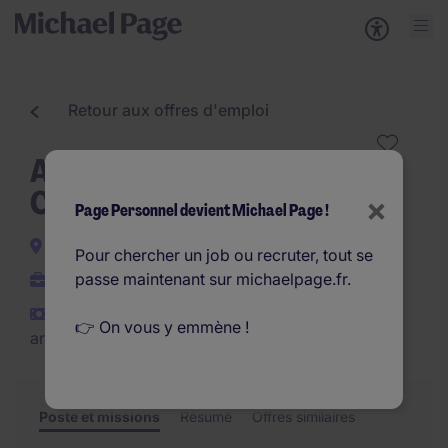
Retour aux offres d'emploi
Assistant(e) Technique
Contrôle Qualité (H/F)
×
Page Personnel devient Michael Page !
Grasse
Pour chercher un job ou recruter, tout se
passe maintenant sur michaelpage.fr.
Interim
€27.000 - €30.000 par
👉 On vous y emmène !
an
Poste et missions
Résumé
Offres similaires