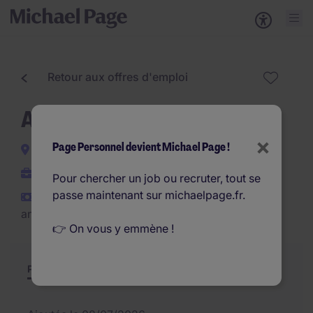
Retour aux offres d'emploi
Assistant Comptable H/F
×
Page Personnel devient Michael Page !
Toulouse
Interim
Pour chercher un job ou recruter, tout se
passe maintenant sur michaelpage.fr.
€24.000 - €26.000 par
an
👉 On vous y emmène !
Poste et missions
Résumé
Offres similaires