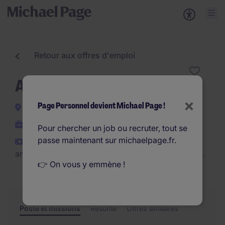
Retour aux offres d'emploi
Assistant ADV (F/H)
×
Page Personnel devient Michael Page !
Puteaux
Interim
Pour chercher un job ou recruter, tout se
passe maintenant sur michaelpage.fr.
€35.000 - €38.000 par
an
👉 On vous y emmène !
Poste et missions
Résumé
Offres similaires