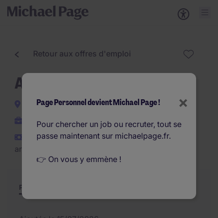
Retour aux offres d'emploi
Analyste SAV (F/H)
×
Page Personnel devient Michael Page !
Morangis
Interim
Pour chercher un job ou recruter, tout se
passe maintenant sur michaelpage.fr.
€25.200 - €26.000 par
an
👉 On vous y emmène !
Poste et missions
Résumé
Offres similaires