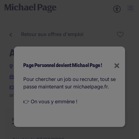
Retour aux offres d'emploi
Analyste SAV (F/H)
×
Page Personnel devient Michael Page !
Morangis
Interim
Pour chercher un job ou recruter, tout se
passe maintenant sur michaelpage.fr.
€28.000 - €30.000 par
an
👉 On vous y emmène !
Poste et missions
Résumé
Offres similaires