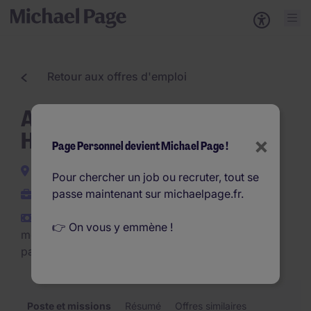
Retour aux offres d'emploi
Agent de Maintenance 3*8
H/F
×
Page Personnel devient Michael Page !
Sorgues
Pour chercher un job ou recruter, tout se
passe maintenant sur michaelpage.fr.
CDI
€2.000 - €2.300 par
👉 On vous y emmène !
mois (€24.000 - €27.600
par an)
Poste et missions
Résumé
Offres similaires