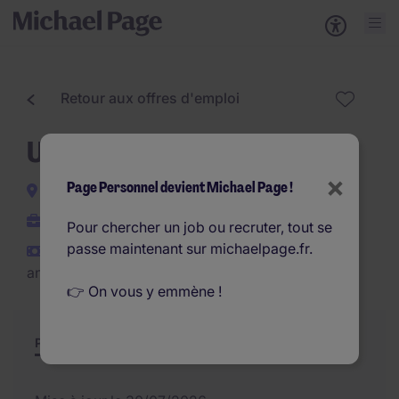
Retour aux offres d'emploi
Usineur Fraiseur CN H/F
×
Page Personnel devient Michael Page !
Bondoufle
Interim
Pour chercher un job ou recruter, tout se
passe maintenant sur michaelpage.fr.
€35.490 - €39.500 par
an
👉 On vous y emmène !
Poste et missions
Résumé
Offres similaires