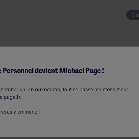
Ca
 de Maintenance S
 Personnel devient Michael Page !
par an
hercher un job ou recruter, tout se passe maintenant sur
elpage.fr.
D
 vous y emmène !
o