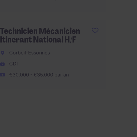
€28.80
Technicien Mécanicien
Mécani
Itinérant National H/F
Maint
Corbeil-Essonnes
Aéropo
CDI
Vitroll
€30.000 - €35.000 par an
CDI
€2.100
€28.800 p