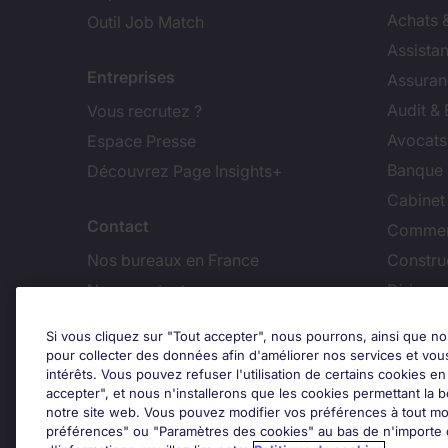
Achats 
Outil Job Match
Assistan
Entreprises
Assuran
Audit &
Vous recrutez ?
Avocats,
Espace Presse
Banque 
Découvrez Page Insights+
Cabinet
Contact
Commer
Nos bureaux en France
Constru
Nous contacter
Dirigean
Nous rejoindre
Distrib
Si vous cliquez sur "Tout accepter", nous pourrons, ainsi que no
pour collecter des données afin d'améliorer nos services et vou
Les avis Google
intérêts. Vous pouvez refuser l'utilisation de certains cookies e
Ajus
accepter", et nous n'installerons que les cookies permettant la bo
notre site web. Vous pouvez modifier vos préférences à tout mo
Google Rating
préférences" ou "Paramètres des cookies" au bas de n'importe q