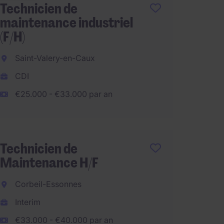
Technicien de
Techni
maintenance industriel
Maint
(F/H)
Agroal
Saint-Valery-en-Caux
Vitroll
CDI
CDI
€25.000 - €33.000 par an
€2.400
€31.200 p
Technicien de
Opéra
Maintenance H/F
produc
Corbeil-Essonnes
Saint-
Interim
Interi
€33.000 - €40.000 par an