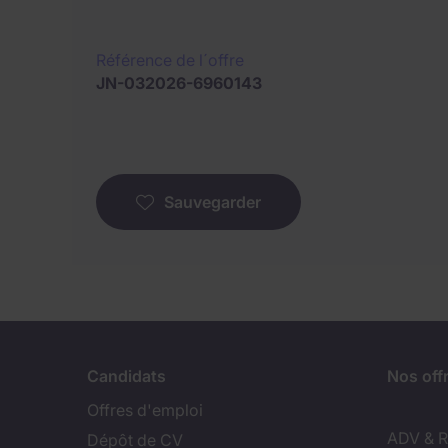
Référence de l´offre
JN-032026-6960143
Sauvegarder
Candidats
Nos off
Offres d'emploi
ADV & Re
Dépôt de CV