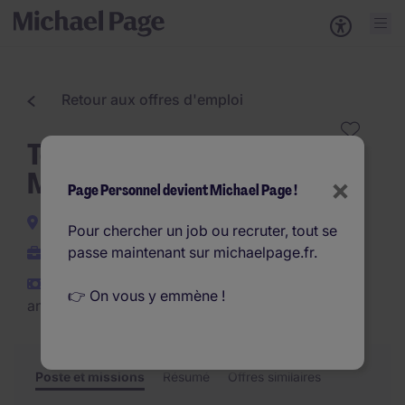
Retour aux offres d'emploi
Technicien(ne) de
Maintenance H/F
×
Page Personnel devient Michael Page !
Lyon
Pour chercher un job ou recruter, tout se
passe maintenant sur michaelpage.fr.
CDI
€28.000 - €38.000 par
👉 On vous y emmène !
an
Poste et missions
Résumé
Offres similaires