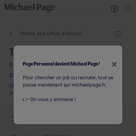
Retour aux offres d'emploi
Technicien SAV Itinérant H/F
×
Page Personnel devient Michael Page !
Évry
CDI
Pour chercher un job ou recruter, tout se
passe maintenant sur michaelpage.fr.
€31.000 - €36.000 par
an
👉 On vous y emmène !
Poste et missions
Résumé
Offres similaires