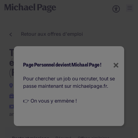
Retour aux offres d'emploi
Technicien SAV & BE
électronique / mécatronique
×
Page Personnel devient Michael Page !
(F/H)
Pour chercher un job ou recruter, tout se
Massy
passe maintenant sur michaelpage.fr.
CDI
👉 On vous y emmène !
€40.000 - €50.000 par
an