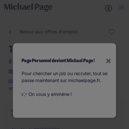
Retour aux offres d'emploi
Technicien de Montage H/F
×
Page Personnel devient Michael Page !
Mennecy
CDI
Pour chercher un job ou recruter, tout se
passe maintenant sur michaelpage.fr.
€25.000 - €32.000 par
an
👉 On vous y emmène !
Poste et missions
Résumé
Offres similaires