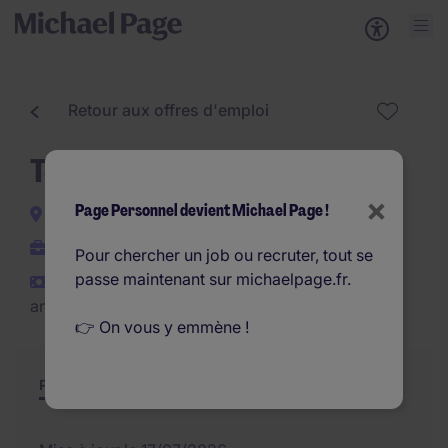
Retour aux offres d'emploi
Technicien de maintenance
×
Page Personnel devient Michael Page !
Argenteuil
CDI
Pour chercher un job ou recruter, tout se
passe maintenant sur michaelpage.fr.
€32.000 - €37.000 par
an
👉 On vous y emmène !
Poste et missions
Résumé
Offres similaires