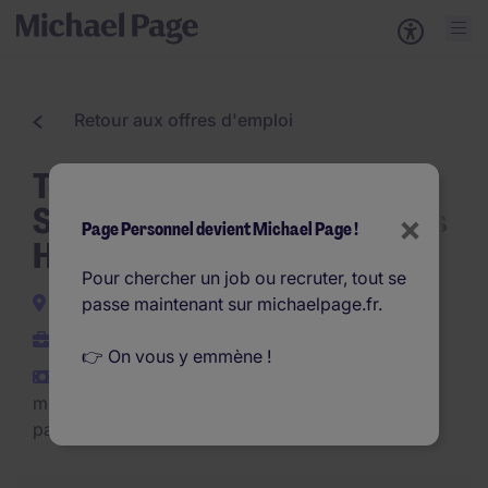
Retour aux offres d'emploi
Technicien de Maintenance
SAV Plateformes Élévatrices
×
Page Personnel devient Michael Page !
H/F
Pour chercher un job ou recruter, tout se
Aubagne
passe maintenant sur michaelpage.fr.
CDI
👉 On vous y emmène !
€2.500 - €2.920 par
mois (€30.000 - €35.040
par an)