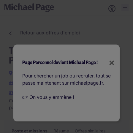
Retour aux offres d'emploi
Technicien de Maintenance
Portes Automatiques H/F
×
Page Personnel devient Michael Page !
Marseille
Pour chercher un job ou recruter, tout se
passe maintenant sur michaelpage.fr.
CDI
€2.300 - €2.700 par
👉 On vous y emmène !
mois (€27.600 - €32.400
par an)
Poste et missions
Résumé
Offres similaires