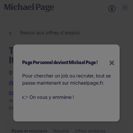
Retour aux offres d'emploi
Technicien de Maintenance
Itinérant SAV H/F
×
Page Personnel devient Michael Page !
Châteaurenard
Pour chercher un job ou recruter, tout se
passe maintenant sur michaelpage.fr.
CDI
€2.200 - €2.600 par
👉 On vous y emmène !
mois (€26.400 - €31.200
par an)
Poste et missions
Résumé
Offres similaires