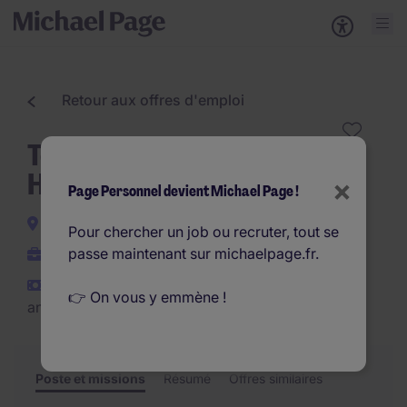
Retour aux offres d'emploi
Technicien de Maintenance
H/F
×
Page Personnel devient Michael Page !
Bondy
Pour chercher un job ou recruter, tout se
passe maintenant sur michaelpage.fr.
Interim
€26.910 - €32.890 par
👉 On vous y emmène !
an
Poste et missions
Résumé
Offres similaires