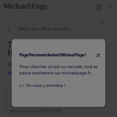
Retour aux offres d'emploi
Technicien de maintenance
H/F
×
Page Personnel devient Michael Page !
Mesnil-Saint-Nicaise
Pour chercher un job ou recruter, tout se
passe maintenant sur michaelpage.fr.
CDI
👉 On vous y emmène !
Poste et missions
Résumé
Offres similaires
Mise à jour le 06/08/2026