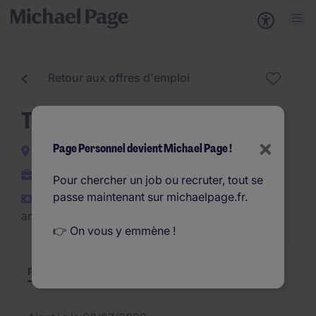
Retour aux offres d'emploi
Technicien électronique H/F
×
Page Personnel devient Michael Page !
Toulouse
CDI
Pour chercher un job ou recruter, tout se
passe maintenant sur michaelpage.fr.
€30.000 - €35.000 par
an
👉 On vous y emmène !
Poste et missions
Résumé
Offres similaires