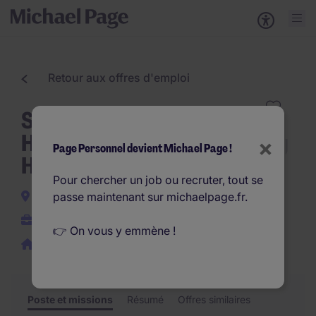
Retour aux offres d'emploi
Sales Representative -
Horeca & Retail Luxembourg
×
Page Personnel devient Michael Page !
H/F
Pour chercher un job ou recruter, tout se
Thionville
passe maintenant sur michaelpage.fr.
CDI
👉 On vous y emmène !
Télétravail possible
Poste et missions
Résumé
Offres similaires