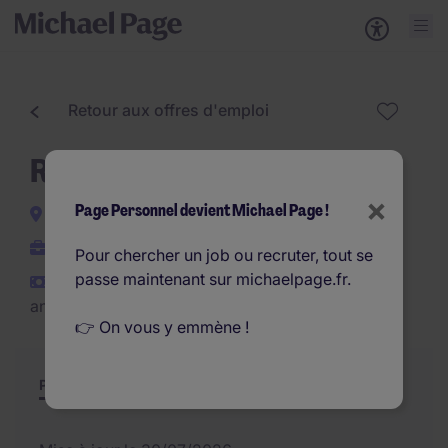
Retour aux offres d'emploi
Responsable d'Atelier (F/H)
×
Page Personnel devient Michael Page !
Vitré
CDI
Pour chercher un job ou recruter, tout se
passe maintenant sur michaelpage.fr.
€37.800 - €46.200 par
an
👉 On vous y emmène !
Poste et missions
Résumé
Offres similaires