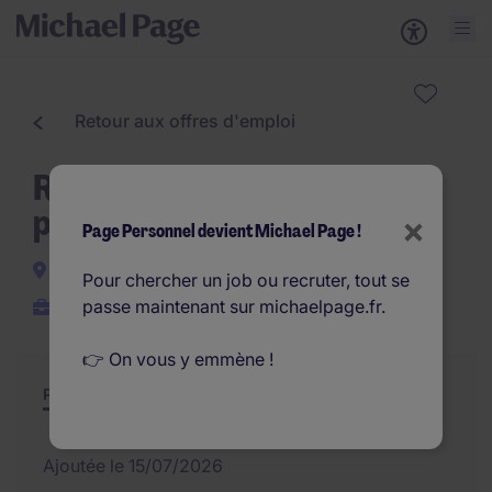
Retour aux offres d'emploi
Responsable d'équipe de
production H/F
×
Page Personnel devient Michael Page !
Valence
Pour chercher un job ou recruter, tout se
passe maintenant sur michaelpage.fr.
CDI
👉 On vous y emmène !
Poste et missions
Résumé
Offres similaires
Ajoutée le 15/07/2026