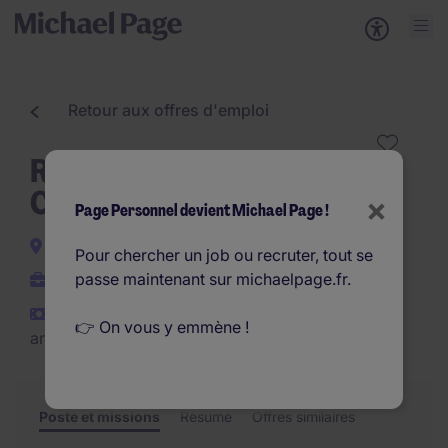
Retour aux offres d'emploi
Régleur Tourneur/Fraiseur
CN 2x8 H/F
×
Page Personnel devient Michael Page !
Lisses
Pour chercher un job ou recruter, tout se
passe maintenant sur michaelpage.fr.
CDI
€30.000 - €35.000 par
👉 On vous y emmène !
an
Poste et missions
Résumé
Offres similaires