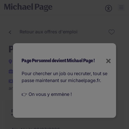
Retour aux offres d'emploi
Projeteur VRD H/F
×
Page Personnel devient Michael Page !
La Bouilladisse
CDI
Pour chercher un job ou recruter, tout se
passe maintenant sur michaelpage.fr.
€35.000 - €45.000 par
an
👉 On vous y emmène !
Poste et missions
Résumé
Offres similaires