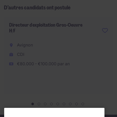
D’autres candidats ont postulé
Directeur d'exploitation Gros-Oeuvre
H/F
Avignon
CDI
€80.000 - €100.000 par an