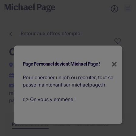
Retour aux offres d'emploi
Opérateur Extérieur H/F
×
Page Personnel devient Michael Page !
Martigues
CDI
Pour chercher un job ou recruter, tout se
passe maintenant sur michaelpage.fr.
€1.800 - €2.400 par
mois (€21.600 - €28.800
👉 On vous y emmène !
par an)
Poste et missions
Résumé
Offres similaires