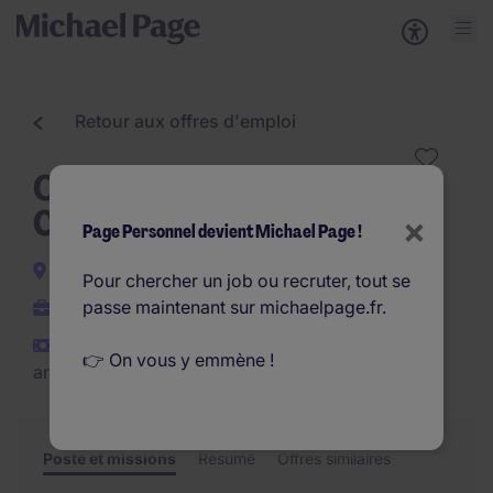
Retour aux offres d'emploi
Opérateur de Production
Chimie H/F
×
Page Personnel devient Michael Page !
Bolbec
Pour chercher un job ou recruter, tout se
passe maintenant sur michaelpage.fr.
Interim
€30.000 - €36.000 par
👉 On vous y emmène !
an
Poste et missions
Résumé
Offres similaires