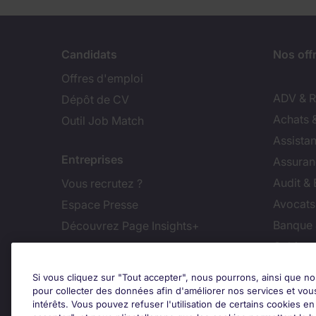
Candidats
Nos off
Offres d'emploi
ADV & Re
Dépôt de CV
Achats 
Outil Job Match
Assistan
Entreprises
Assuran
Audit &
Vous recrutez ?
Avocats,
Espace Presse
Banque 
Découvrez Page Insights+
Cabinet
Contact
Commer
Si vous cliquez sur "Tout accepter", nous pourrons, ainsi que no
Nos bureaux en France
Constru
pour collecter des données afin d'améliorer nos services et vou
intérêts. Vous pouvez refuser l'utilisation de certains cookies e
Nous contacter
Dirigean