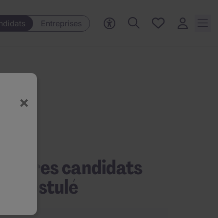
Mes offres, 0
ndidats
Entreprises
Offres
sauvegardées
×
’autres candidats
nt postulé