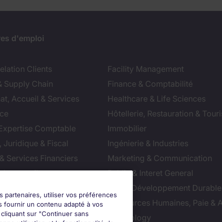
res d'emploi
lation Clients
Facility Management
& Supply Chain
Finance & Comptabilité
at, Accueil & Services
Healthcare & Life Sciences
ce
Hôtellerie, Restauration & Tour
 Expertise Comptable
Immobilier
 Juridique & Fiscal
Ingénierie & Industries
& Services Financiers
Marketing & Communication
 de conseil
Public & Interet General
cial
RSE & Développement Durable
s partenaires, utiliser vos préférences
ction
Ressources Humaines, Paie & 
s fournir un contenu adapté à vos
n cliquant sur "Continuer sans
ts
Technology