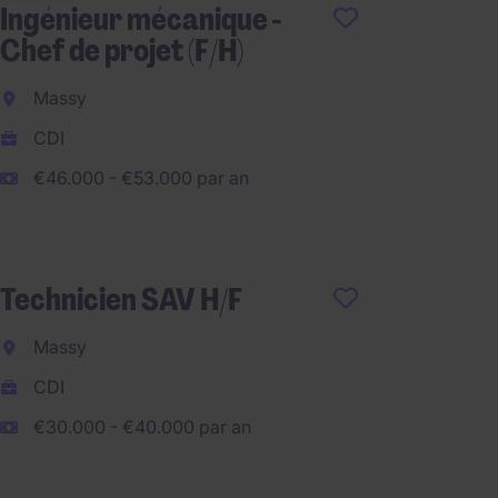
Ingénieur mécanique -
Ingéni
Chef de projet (F/H)
R&D M
Massy
Massy
CDI
CDI
€46.000 - €53.000 par an
€42.00
Technicien SAV H/F
Direct
Opérat
Massy
Avign
CDI
CDI
€30.000 - €40.000 par an
€100.0