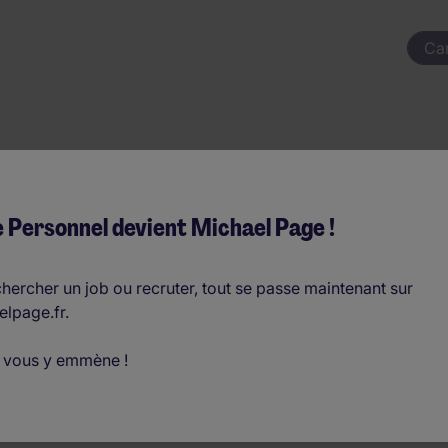
Ca
r Industriel H/F
 Personnel devient Michael Page !
 par an
hercher un job ou recruter, tout se passe maintenant sur
elpage.fr.
D
 vous y emmène !
o
tisseur de puissance
ge électrique