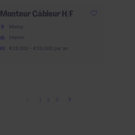
Monteur Câbleur H/F
Respo
Massy
Produc
Interim
Pantin
€28.000 - €33.000 par an
CDI
€60.00
1
Showing
2
3
items
1
to
3