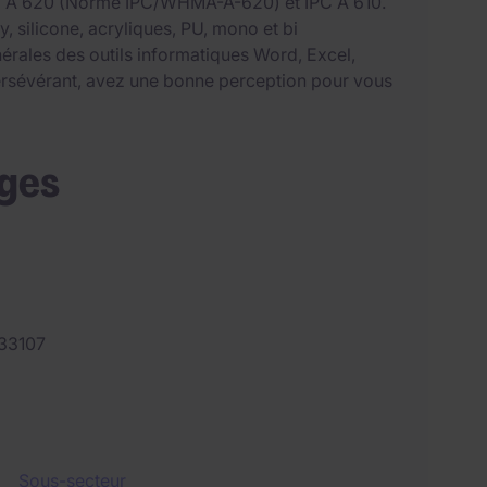
PC A 620 (Norme IPC/WHMA-A-620) et IPC A 610.
 silicone, acryliques, PU, mono et bi
ales des outils informatiques Word, Excel,
persévérant, avez une bonne perception pour vous
ages
33107
Sous-secteur