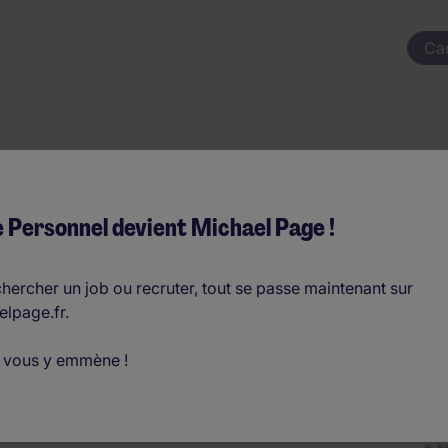
Ca
r Électrotechniq
 Personnel devient Michael Page !
hercher un job ou recruter, tout se passe maintenant sur
elpage.fr.
par an
 vous y emmène !
D
o