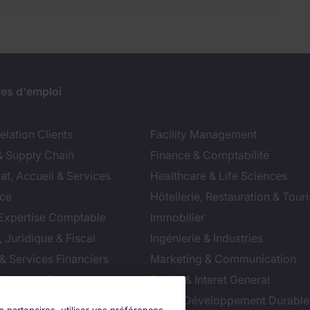
res d'emploi
lation Clients
Facility Management
& Supply Chain
Finance & Comptabilité
at, Accueil & Services
Healthcare & Life Sciences
ce
Hôtellerie, Restauration & Tour
 Expertise Comptable
Immobilier
 Juridique & Fiscal
Ingénierie & Industries
& Services Financiers
Marketing & Communication
 de conseil
Public & Interet General
cial
RSE & Développement Durable