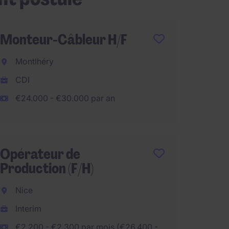
Monteur-Câbleur H/F
Direct
Montlhéry
Buche
CDI
CDI
€24.000 - €30.000 par an
€110.0
Télétra
Opérateur de
Production (F/H)
Direct
Opérat
Nice
Interim
Avign
€2.200 - €2.300 par mois (€26.400 -
CDI