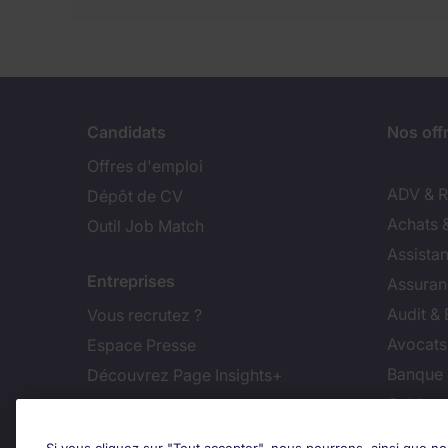
Candidats
Nos off
Offres d'emploi
ADV & Re
Dépôt de CV
Achats 
Outil Job Match
Assistan
Entreprises
Assuran
Audit &
Vous recrutez ?
Avocats,
Espace Presse
Banque 
Découvrez Page Insights+
Cabinet
Contact
Commer