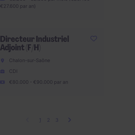
€27.600 par an)
€100.0
Directeur Industriel
Respo
Adjoint (F/H)
Produc
Chalon-sur-Saône
Pantin
CDI
CDI
€80.000 - €90.000 par an
€60.00
1
Showing
2
3
items
1