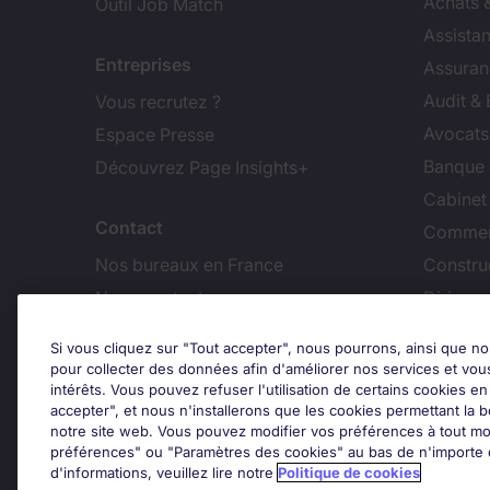
Achats 
Outil Job Match
Assistan
Entreprises
Assuran
Audit &
Vous recrutez ?
Avocats,
Espace Presse
Banque 
Découvrez Page Insights+
Cabinet
Contact
Commer
Nos bureaux en France
Constru
Nous contacter
Dirigean
Nous rejoindre
Distrib
Si vous cliquez sur "Tout accepter", nous pourrons, ainsi que no
pour collecter des données afin d'améliorer nos services et vou
Les avis Google
intérêts. Vous pouvez refuser l'utilisation de certains cookies e
Ajus
accepter", et nous n'installerons que les cookies permettant la bo
notre site web. Vous pouvez modifier vos préférences à tout mo
Google Rating
préférences" ou "Paramètres des cookies" au bas de n'importe q
4.2
d'informations, veuillez lire notre
Politique de cookies