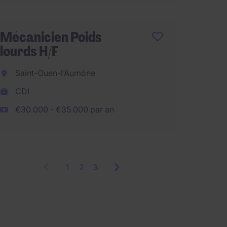
Mécani
Mécanicien Poids
lourds
lourds H/F
Warne
Saint-Ouen-l’Aumône
CDI
CDI
€30.00
€30.000 - €35.000 par an
1
Showing
2
3
items
1
to
3