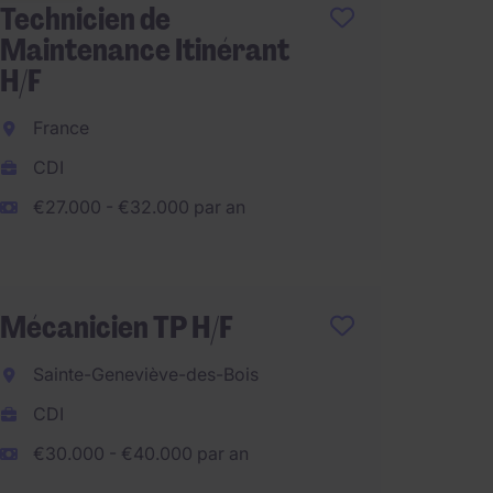
Technicien de
Mécani
Maintenance Itinérant
Massy
H/F
CDI
France
€28.00
CDI
€27.000 - €32.000 par an
Mécani
lourds 
Mécanicien TP H/F
Massy
Sainte-Geneviève-des-Bois
CDI
CDI
€26.00
€30.000 - €40.000 par an