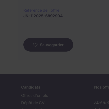
Référence de l´offre
JN-112025-6892904
Sauvegarder
Candidats
Nos off
Offres d'emploi
ADV & Re
Dépôt de CV