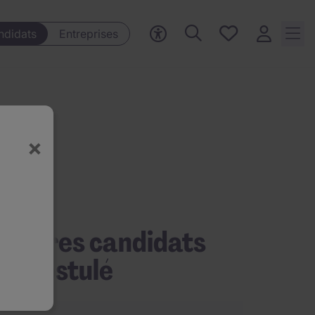
Mes offres, 0
ndidats
Entreprises
Offres
sauvegardées
×
’autres candidats
nt postulé