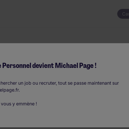
Ca
ds Lourds H/F
 Personnel devient Michael Page !
- €33.000 par an
hercher un job ou recruter, tout se passe maintenant sur
elpage.fr.
D
 vous y emmène !
o