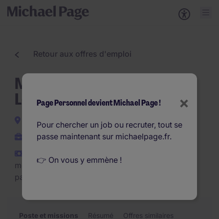
Retour aux offres d'emploi
Mécanicien Dépannage
Levage H/F
×
Page Personnel devient Michael Page !
Vitrolles
Pour chercher un job ou recruter, tout se
passe maintenant sur michaelpage.fr.
Interim
€2.200 - €2.500 par
👉 On vous y emmène !
mois (€26.400 - €30.000
par an)
Poste et missions
Résumé
Offres similaires