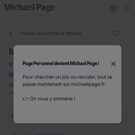
Retour aux offres d'emploi
Ingénieur QSE / RSE H/F
×
Page Personnel devient Michael Page !
Massy
CDI
Pour chercher un job ou recruter, tout se
passe maintenant sur michaelpage.fr.
€35.000 - €42.000 par
an
👉 On vous y emmène !
Poste et missions
Résumé
Offres similaires