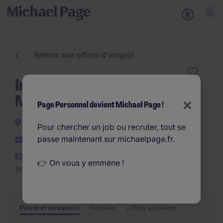
Retour aux offres d'emploi
Ingénieur Conception
Mécanique (H/F)
×
Page Personnel devient Michael Page !
Massy
Pour chercher un job ou recruter, tout se
passe maintenant sur michaelpage.fr.
CDI
€42.000 - €47.000 par
👉 On vous y emmène !
an
Poste et missions
Résumé
Offres similaires