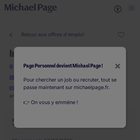
Retour aux offres d'emploi
Ingénieur BE H/F
×
Page Personnel devient Michael Page !
Arras
CDI
Pour chercher un job ou recruter, tout se
passe maintenant sur michaelpage.fr.
€50.000 - €55.000 par
an
👉 On vous y emmène !
Poste et missions
Résumé
Offres similaires