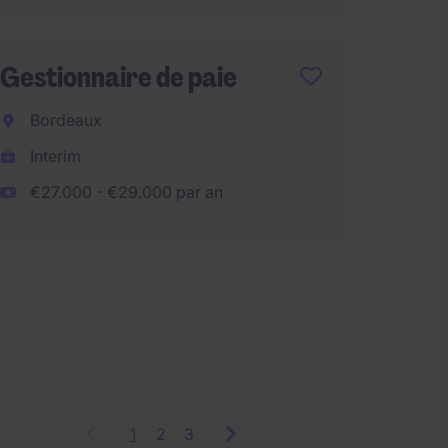
Gestionnaire de paie
Gestio
Bordeaux
(F/H)
Interim
Paris
€27.000 - €29.000 par an
CDI
€40.00
1
Showing
2
3