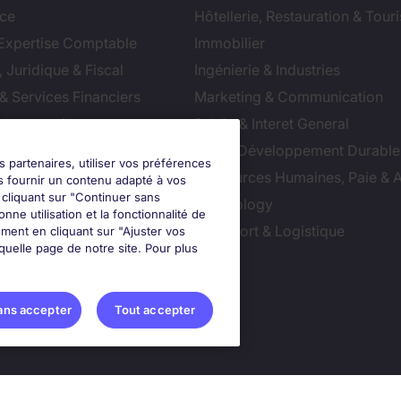
ce
Hôtellerie, Restauration & Tour
 Expertise Comptable
Immobilier
 Juridique & Fiscal
Ingénierie & Industries
& Services Financiers
Marketing & Communication
 de conseil
Public & Interet General
cial
RSE & Développement Durable
s partenaires, utiliser vos préférences
ction
Ressources Humaines, Paie & 
s fournir un contenu adapté à vos
n cliquant sur "Continuer sans
ts
Technology
nne utilisation et la fonctionnalité de
ution & Commerce
Transport & Logistique
ment en cliquant sur "Ajuster vos
uelle page de notre site. Pour plus
ter vos préférences
ans accepter
Tout accepter