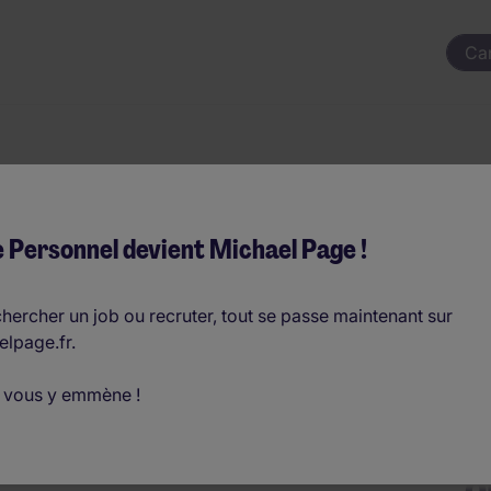
Ca
e paie et du perso
 Personnel devient Michael Page !
hercher un job ou recruter, tout se passe maintenant sur
elpage.fr.
 par an
Télétravail possible
 vous y emmène !
D
o