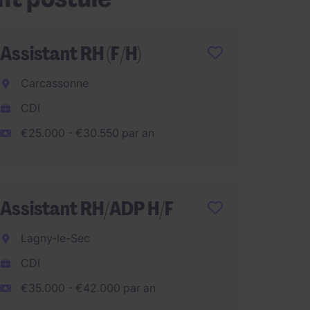
Assistant RH (F/H)
Gestio
intérim
Carcassonne
Neuill
CDI
CDI
€25.000 - €30.550 par an
€32.00
Assistant RH/ADP H/F
Gestio
Lagny-le-Sec
Annem
CDI
CDD
€35.000 - €42.000 par an
€35.00