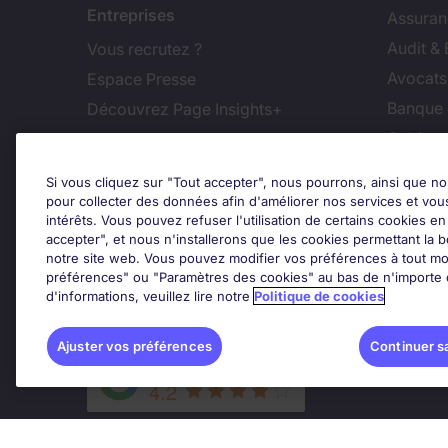
Entreprises
Assuran
Audit &
Vous recrutez ?
Avocats,
Espace Presse
Banque 
Découvrez Page Insights+
Cabinet
Contact
Commer
Si vous cliquez sur "Tout accepter", nous pourrons, ainsi que no
Nos bureaux en France
Constru
pour collecter des données afin d'améliorer nos services et vou
intérêts. Vous pouvez refuser l'utilisation de certains cookies e
Nous contacter
Dirigean
accepter", et nous n'installerons que les cookies permettant la bo
Nous rejoindre
Distrib
notre site web. Vous pouvez modifier vos préférences à tout mo
préférences" ou "Paramètres des cookies" au bas de n'importe q
d'informations, veuillez lire notre
Politique de cookies
Les avis Google
Ajus
Ajuster vos préférences
Continuer s
Google Rating
4.2