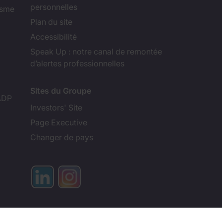
personnelles
isme
Plan du site
Accessibilité
Speak Up : notre canal de remontée
d’alertes professionnelles
Sites du Groupe
ADP
Investors' Site
Page Executive
Changer de pays