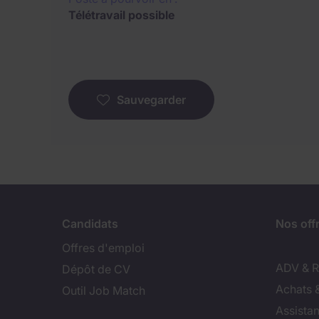
Télétravail possible
Sauvegarder
Candidats
Nos off
Offres d'emploi
ADV & Re
Dépôt de CV
Achats 
Outil Job Match
Assistan