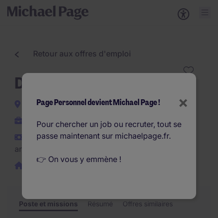
Retour aux offres d'emploi
Demand Planner F/H
×
Page Personnel devient Michael Page !
Paris-8e-Arrondissement
Interim
Pour chercher un job ou recruter, tout se
passe maintenant sur michaelpage.fr.
€48.000 - €52.000 par
an
👉 On vous y emmène !
Télétravail possible
Poste et missions
Résumé
Offres similaires