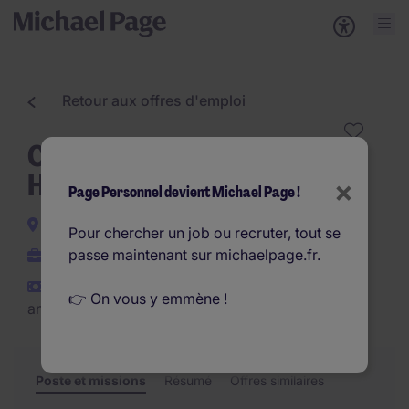
Retour aux offres d'emploi
Coordinateur(trice) Qualité
H/F
×
Page Personnel devient Michael Page !
Chilly-Mazarin
Pour chercher un job ou recruter, tout se
passe maintenant sur michaelpage.fr.
CDI
€37.000 - €47.000 par
👉 On vous y emmène !
an
Poste et missions
Résumé
Offres similaires