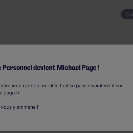
Ca
roduction H/F 3x8 
 Personnel devient Michael Page !
r mois (€25.920 - €31.680 par an)
hercher un job ou recruter, tout se passe maintenant sur
elpage.fr.
D
 vous y emmène !
o