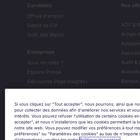
Candidats
Nos off
Offres d'emploi
ADV & Re
Dépôt de CV
Achats 
Outil Job Match
Assistan
Entreprises
Assuran
Audit &
Vous recrutez ?
Avocats,
Espace Presse
Banque 
Découvrez Page Insights+
Cabinet
Contact
Commer
Si vous cliquez sur "Tout accepter", nous pourrons, ainsi que no
Nos bureaux en France
Constru
pour collecter des données afin d'améliorer nos services et vou
intérêts. Vous pouvez refuser l'utilisation de certains cookies e
Nous contacter
Dirigean
accepter", et nous n'installerons que les cookies permettant la bo
Nous rejoindre
Distrib
notre site web. Vous pouvez modifier vos préférences à tout mo
préférences" ou "Paramètres des cookies" au bas de n'importe q
d'informations, veuillez lire notre
Politique de cookies