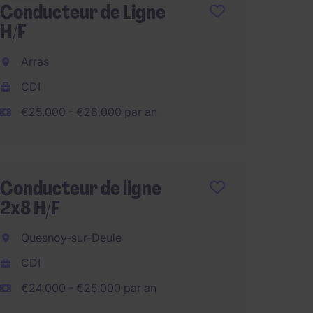
Conducteur de Ligne
Opérat
H/F
H/F
Arras
Martig
CDI
CDI
€25.000 - €28.000 par an
€1.800
€28.800 p
Conducteur de ligne
Conduc
2x8 H/F
H/F
Quesnoy-sur-Deule
Bigna
CDI
CDI
€24.000 - €25.000 par an
€27.00