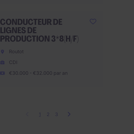
CONDUCTEUR DE
Conduc
LIGNES DE
PRODUCTION 3*8(H/F)
Marsei
Routot
CDI
CDI
€2.000
€36.000 p
€30.000 - €32.000 par an
1
Showing
2
3
items
1