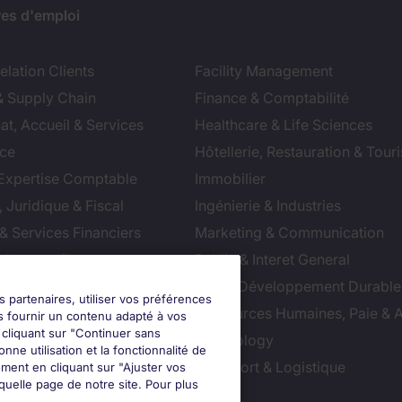
res d'emploi
lation Clients
Facility Management
& Supply Chain
Finance & Comptabilité
at, Accueil & Services
Healthcare & Life Sciences
ce
Hôtellerie, Restauration & Tour
 Expertise Comptable
Immobilier
 Juridique & Fiscal
Ingénierie & Industries
& Services Financiers
Marketing & Communication
 de conseil
Public & Interet General
cial
RSE & Développement Durable
s partenaires, utiliser vos préférences
ction
Ressources Humaines, Paie & 
s fournir un contenu adapté à vos
n cliquant sur "Continuer sans
ts
Technology
nne utilisation et la fonctionnalité de
ution & Commerce
Transport & Logistique
ment en cliquant sur "Ajuster vos
uelle page de notre site. Pour plus