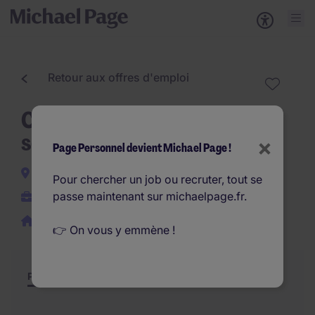
Retour aux offres d'emploi
Chef des ventes H/F - équipe
sédentaire
×
Page Personnel devient Michael Page !
Toulouse
Pour chercher un job ou recruter, tout se
passe maintenant sur michaelpage.fr.
CDI
Télétravail possible
👉 On vous y emmène !
Poste et missions
Résumé
Offres similaires