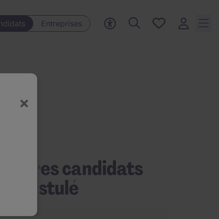
Mes offres, 0
ndidats
Entreprises
Offres
sauvegardées
×
’autres candidats
nt postulé