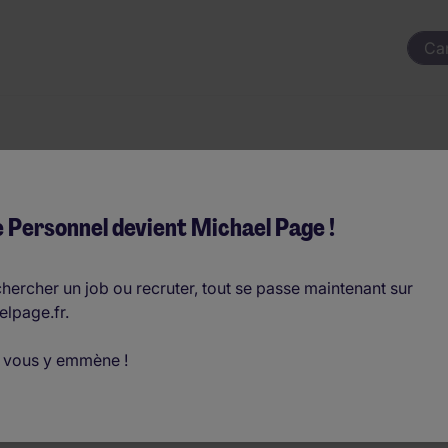
Ca
r Électricité H/F
 Personnel devient Michael Page !
 mois (€30.000 - €42.000 par an)
hercher un job ou recruter, tout se passe maintenant sur
elpage.fr.
D
 vous y emmène !
o