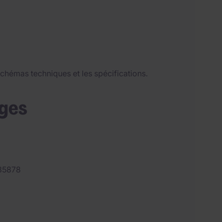
s schémas techniques et les spécifications.
ages
35878