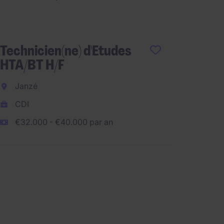
Ingéni
projet 
Technicien(ne) d'Etudes
HTA/BT H/F
Paris-
Janzé
CDI
CDI
€50.00
€32.000 - €40.000 par an
Télétra