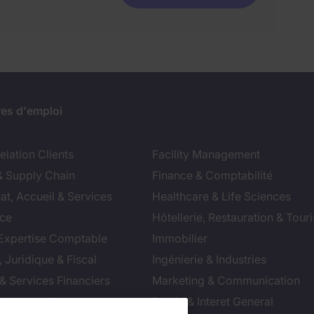
res d'emploi
lation Clients
Facility Management
& Supply Chain
Finance & Comptabilité
at, Accueil & Services
Healthcare & Life Sciences
ce
Hôtellerie, Restauration & Tour
 Expertise Comptable
Immobilier
 Juridique & Fiscal
Ingénierie & Industries
& Services Financiers
Marketing & Communication
 de conseil
Public & Interet General