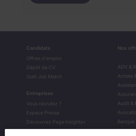
Candidats
Nos off
Offres d'emploi
ADV & Re
Dépôt de CV
Achats 
Outil Job Match
Assistan
Entreprises
Assuran
Audit &
Vous recrutez ?
Avocats,
Espace Presse
Banque 
Découvrez Page Insights+
Cabinet