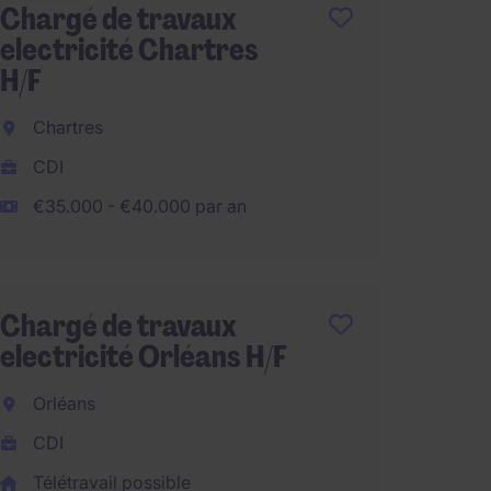
Chargé de travaux
Electri
electricité Chartres
Embru
H/F
CDI
Chartres
€2.500
CDI
€36.000 p
€35.000 - €40.000 par an
Techni
Réseau
Chargé de travaux
electricité Orléans H/F
Lamba
Orléans
CDI
CDI
€30.00
Télétravail possible