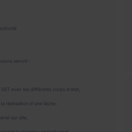
ctricité
ssions seront :
 SST avec les différents corps d'état,
 la réalisation d'une tâche,
riel sur site,
suivant le planning opérationnel,