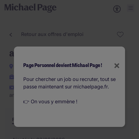
Retour aux offres d'emploi
assistant comptable (F/H)
×
Page Personnel devient Michael Page !
Bezons
CDI
Pour chercher un job ou recruter, tout se
passe maintenant sur michaelpage.fr.
€28.000 - €30.000 par
an
👉 On vous y emmène !
Poste et missions
Résumé
Offres similaires