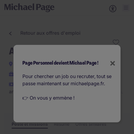
Retour aux offres d'emploi
Assistant ADV (F/H)
×
Page Personnel devient Michael Page !
Puteaux
Interim
Pour chercher un job ou recruter, tout se
passe maintenant sur michaelpage.fr.
€35.000 - €38.000 par
an
👉 On vous y emmène !
Poste et missions
Résumé
Offres similaires